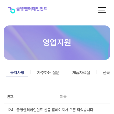
공
지
사
항
영업지원
공지사항
자주하는 질문
제품자료실
신곡포
번호
제목
124
금영엔터테인먼트 신규 홈페이지가 오픈 되었습니다.