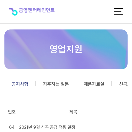
공
지
사
항
영업지원
공지사항
자주하는 질문
제품자료실
신곡포
번호
제목
64
2021년 9월 신곡 공급 적용 일정