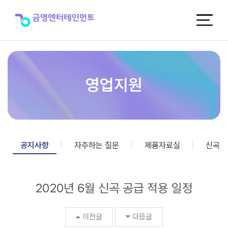
2020
년
6
월
신
곡
공
급
영업지원
적
용
일
정
>
공
공지사항
자주하는 질문
제품자료실
신곡포
지
사
항
2020년 6월 신곡 공급 적용 일정
이전글
다음글