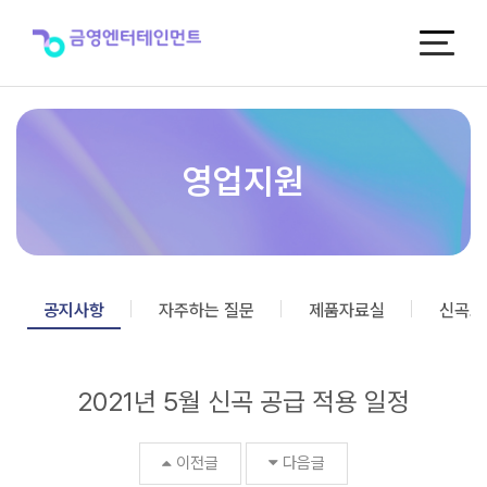
2021
년
5
월
신
곡
공
급
영업지원
적
용
일
정
>
공
공지사항
자주하는 질문
제품자료실
신곡포
지
사
항
2021년 5월 신곡 공급 적용 일정
이전글
다음글