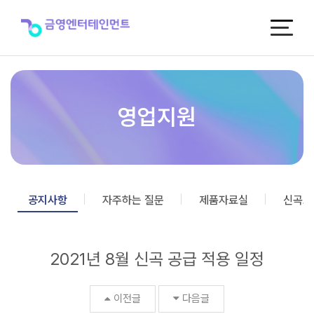
2021
년
8
월
신
곡
공
급
영업지원
적
용
일
정
>
공
공지사항
자주하는 질문
제품자료실
신곡포
지
사
항
2021년 8월 신곡 공급 적용 일정
이전글
다음글