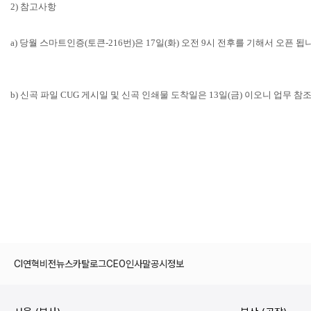
2) 참고사항
a) 당월 스마트인증(토큰-216번)은 17일(화) 오전 9시 전후를 기해서 오픈 됩
b) 신곡 파일 CUG 게시일 및 신곡 인쇄물 도착일은 13일(금) 이오니 업무 
CI
연혁
비전
뉴스
카탈로그
CEO인사말
공시정보