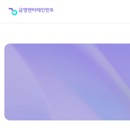
2021
년
9
월
신
곡
공
급
적
용
일
정
>
공
지
사
항