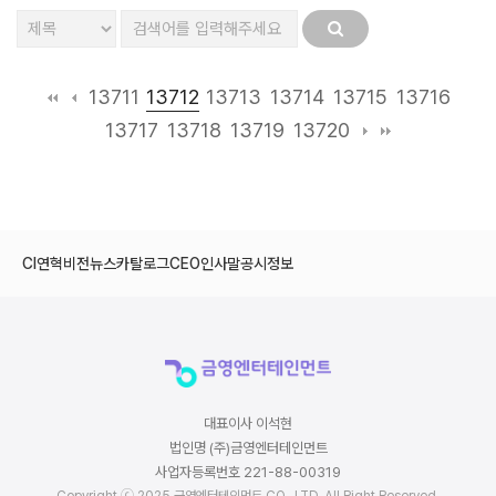
13712
13711
13713
13714
13715
13716
13717
13718
13719
13720
CI
연혁
비전
뉴스
카탈로그
CEO인사말
공시정보
대표이사 이석현
법인명 (주)금영엔터테인먼트
사업자등록번호 221-88-00319
Copyright ⓒ 2025 금영엔터테인먼트 CO., LTD. All Right Reserved.