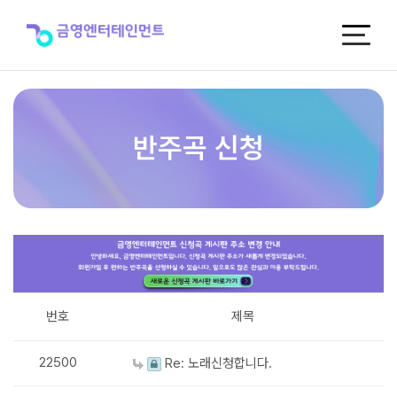
반
주
곡
신
청
반주곡 신청
번호
제목
22500
Re: 노래신청합니다.