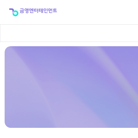
반
주
곡
신
청