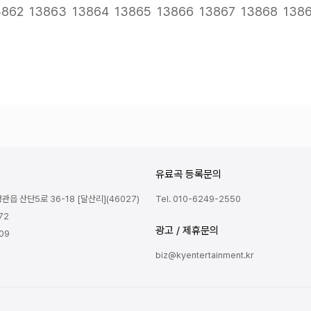
다음
맨끝
3862
13863
13864
13865
13866
13867
13868
138
유료곡 등록문의
읍 산단5로 36-18 [달산리](46027)
Tel. 010-6249-2550
72
광고 / 제휴문의
809
biz@kyentertainment.kr