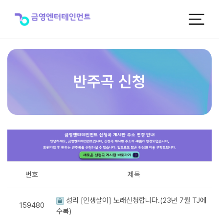
반
주
곡
신
청
반주곡 신청
번호
제목
성리 [인생살이] 노래신청합니다.(23년 7월 TJ에
159480
수록)