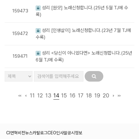
성리 [원샷] 노래신청합니다.(25년 5월 TJ에 수
159473
록)
성리 [인생살이] 노래신청합니다.(23년 7월 TJ에
159472
수록)
성리 <당신이 아니었다면> 노래신청합니다.(25년
159471
6월 TJ에 수록)
14
11
12
13
15
16
17
18
19
20
CI
연혁
비전
뉴스
카탈로그
CEO인사말
공시정보