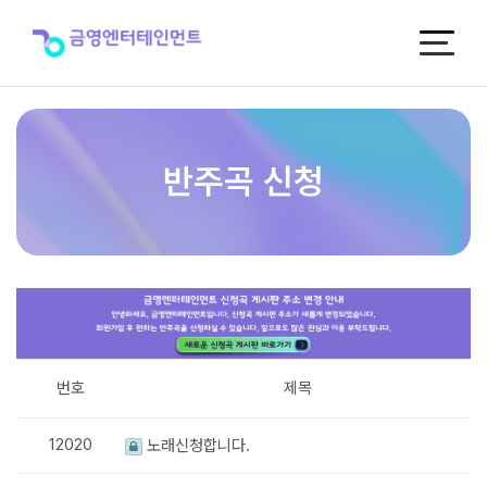
반
주
곡
신
청
반주곡 신청
번호
제목
12020
노래신청합니다.