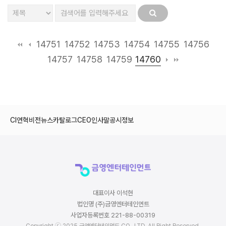
14751
14752
14753
14754
14755
14756
14760
14757
14758
14759
CI
연혁
비전
뉴스
카탈로그
CEO인사말
공시정보
대표이사 이석현
법인명 (주)금영엔터테인먼트
사업자등록번호 221-88-00319
Copyright ⓒ 2025 금영엔터테인먼트 CO., LTD. All Right Reserved.