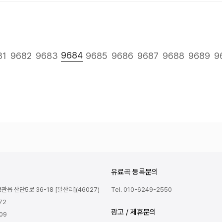
음
맨끝
9684
81
9682
9683
9685
9686
9687
9688
9689
9
유료곡 등록문의
읍 산단5로 36-18 [달산리](46027)
Tel. 010-6249-2550
72
광고 / 제휴문의
809