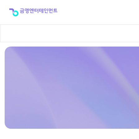
반
주
곡
신
청