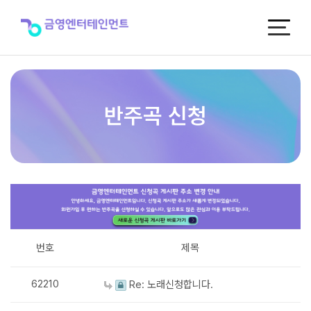
반
주
곡
신
청
반주곡 신청
번호
제목
62210
Re: 노래신청합니다.