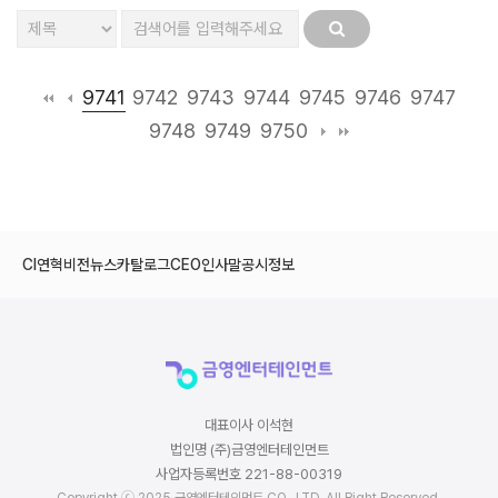
9741
9742
9743
9744
9745
9746
9747
9748
9749
9750
CI
연혁
비전
뉴스
카탈로그
CEO인사말
공시정보
대표이사 이석현
법인명 (주)금영엔터테인먼트
사업자등록번호 221-88-00319
Copyright ⓒ 2025 금영엔터테인먼트 CO., LTD. All Right Reserved.