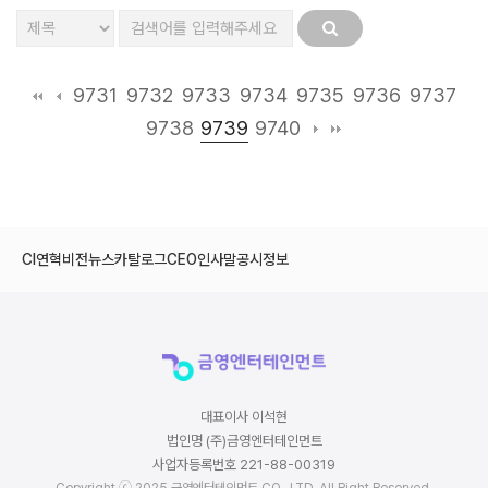
9731
9732
9733
9734
9735
9736
9737
9739
9738
9740
CI
연혁
비전
뉴스
카탈로그
CEO인사말
공시정보
대표이사 이석현
법인명 (주)금영엔터테인먼트
사업자등록번호 221-88-00319
Copyright ⓒ 2025 금영엔터테인먼트 CO., LTD. All Right Reserved.