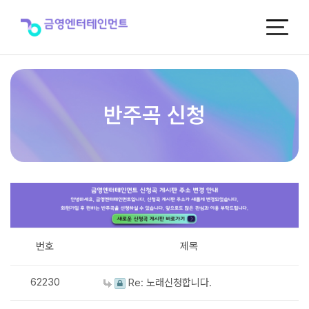
반
주
곡
신
청
반주곡 신청
번호
제목
62230
Re: 노래신청합니다.