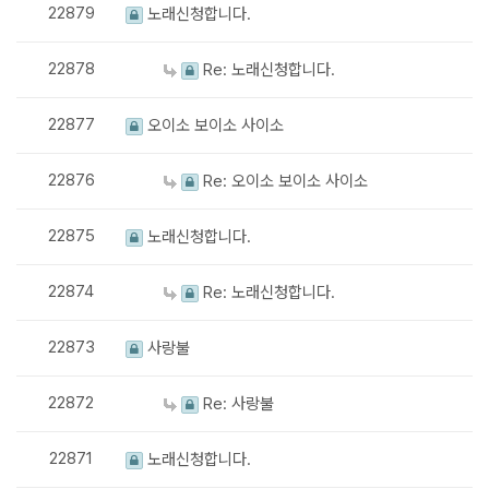
22879
노래신청합니다.
22878
Re: 노래신청합니다.
22877
오이소 보이소 사이소
22876
Re: 오이소 보이소 사이소
22875
노래신청합니다.
22874
Re: 노래신청합니다.
22873
사랑불
22872
Re: 사랑불
22871
노래신청합니다.