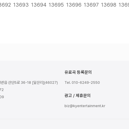
다음
맨끝
3692
13693
13694
13695
13696
13697
13698
136
유료곡 등록문의
읍 산단5로 36-18 [달산리](46027)
Tel. 010-6249-2550
72
광고 / 제휴문의
809
biz@kyentertainment.kr