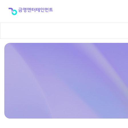
반
주
곡
신
청