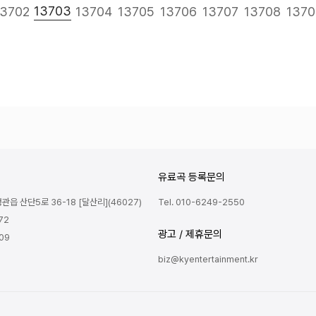
다음
맨끝
13703
13702
13704
13705
13706
13707
13708
1370
유료곡 등록문의
읍 산단5로 36-18 [달산리](46027)
Tel. 010-6249-2550
72
광고 / 제휴문의
809
biz@kyentertainment.kr