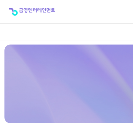
반
주
곡
신
청