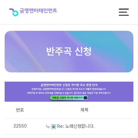
반
주
곡
신
청
반주곡 신청
번호
제목
22550
Re: 노래신청합니다.