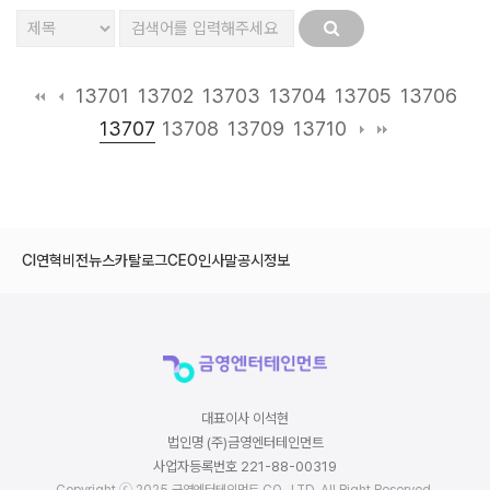
13701
13702
13703
13704
13705
13706
13707
13708
13709
13710
CI
연혁
비전
뉴스
카탈로그
CEO인사말
공시정보
대표이사 이석현
법인명 (주)금영엔터테인먼트
사업자등록번호 221-88-00319
Copyright ⓒ 2025 금영엔터테인먼트 CO., LTD. All Right Reserved.