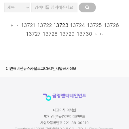
13723
13721
13722
13724
13725
13726
13727
13728
13729
13730
CI
연혁
비전
뉴스
카탈로그
CEO인사말
공시정보
대표이사 이석현
법인명 (주)금영엔터테인먼트
사업자등록번호 221-88-00319
Copyright ⓒ 2025 금영엔터테인먼트 CO., LTD. All Right Reserved.