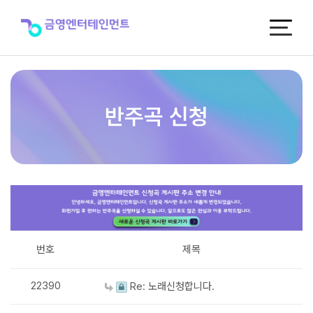
반
주
곡
신
청
반주곡 신청
번호
제목
22390
Re: 노래신청합니다.