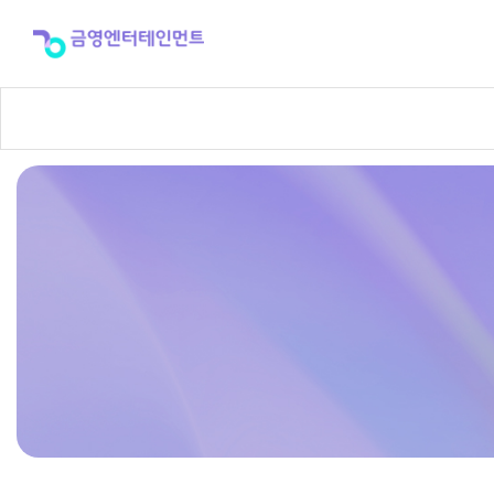
반
주
곡
신
청