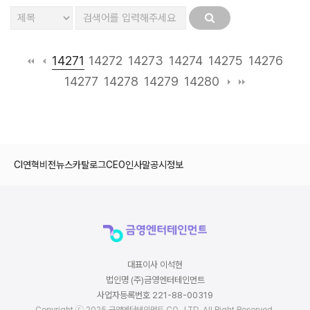
14271
14272
14273
14274
14275
14276
14277
14278
14279
14280
CI
연혁
비전
뉴스
카탈로그
CEO인사말
공시정보
대표이사 이석현
법인명 (주)금영엔터테인먼트
사업자등록번호 221-88-00319
Copyright ⓒ 2025 금영엔터테인먼트 CO., LTD. All Right Reserved.