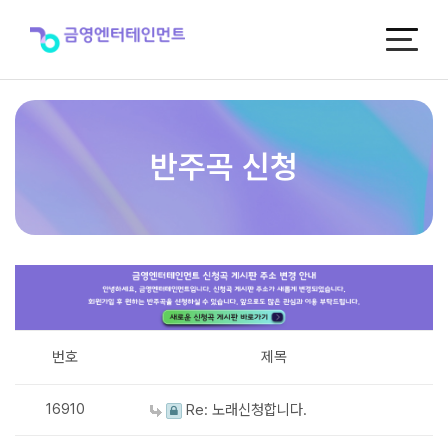
반
주
곡
신
청
반주곡 신청
번호
제목
16910
Re: 노래신청합니다.