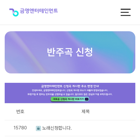
반
주
곡
신
청
반주곡 신청
번호
제목
15780
노래신청합니다.