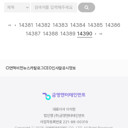
14381
14382
14383
14384
14385
14386
14390
14387
14388
14389
CI
연혁
비전
뉴스
카탈로그
CEO인사말
공시정보
대표이사 이석현
법인명 (주)금영엔터테인먼트
사업자등록번호 221-88-00319
Copyright ⓒ 2025 금영엔터테인먼트 CO., LTD. All Right Reserved.