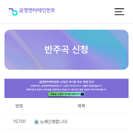
반
주
곡
신
청
반주곡 신청
번호
제목
15720
노래신청합니다.