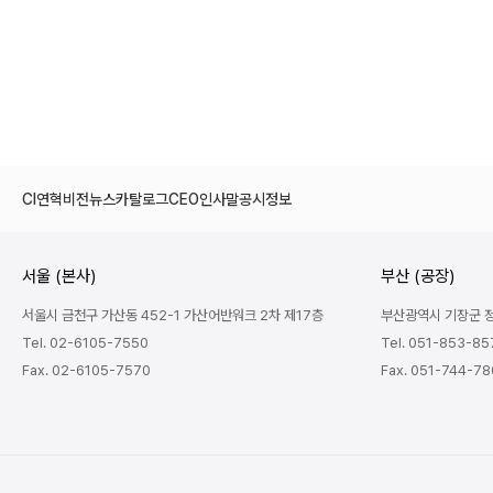
처음
이전
다음
맨끝
CI
연혁
비전
뉴스
카탈로그
CEO인사말
공시정보
서울 (본사)
부산 (공장)
서울시 금천구 가산동 452-1 가산어반워크 2차 제17층
부산광역시 기장군 정관
Tel. 02-6105-7550
Tel. 051-853-85
Fax. 02-6105-7570
Fax. 051-744-7