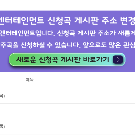
제목
록)
록)