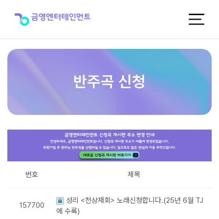
반
주
곡
신
청
반주곡 신청
번호
제목
성리 <천상재회> 노래신청합니다.(25년 6월 TJ
157700
에 수록)