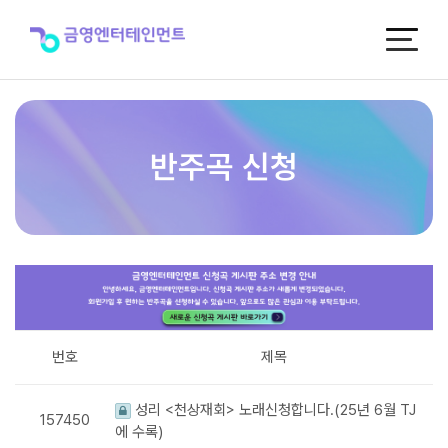
반
주
곡
신
청
반주곡 신청
번호
제목
성리 <천상재회> 노래신청합니다.(25년 6월 TJ
157450
에 수록)