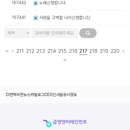
157442
노래신청합니다
157441
사랑을 고백할 나이신청합니딘
217
211
212
213
214
215
216
218
219
220
CI
연혁
비전
뉴스
카탈로그
CEO인사말
공시정보