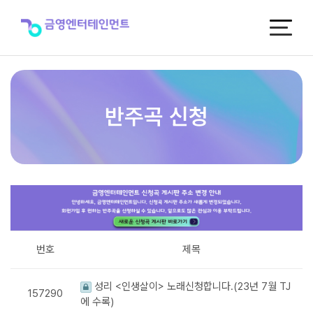
반
주
곡
신
청
반주곡 신청
번호
제목
성리 <인생살이> 노래신청합니다.(23년 7월 TJ
157290
에 수록)