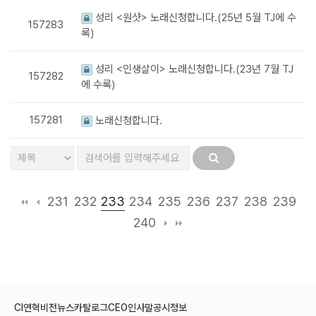
성리 <원샷> 노래신청합니다.(25년 5월 TJ에 수
157283
록)
성리 <인생살이> 노래신청합니다.(23년 7월 TJ
157282
에 수록)
157281
노래신청합니다.
233
231
232
234
235
236
237
238
239
240
CI
연혁
비전
뉴스
카탈로그
CEO인사말
공시정보