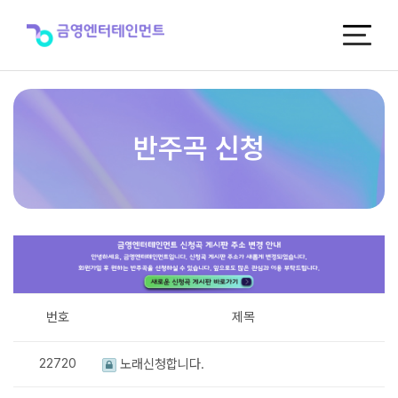
반
주
곡
신
청
반주곡 신청
번호
제목
22720
노래신청합니다.