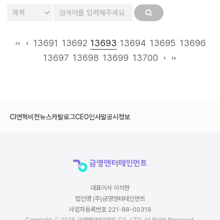
13693
13691
13692
13694
13695
13696
13697
13698
13699
13700
CI
연혁
비전
뉴스
카탈로그
CEO인사말
공시정보
대표이사 이석현
법인명 (주)금영엔터테인먼트
사업자등록번호 221-88-00319
Copyright ⓒ 2025 금영엔터테인먼트 CO., LTD. All Right Reserved.