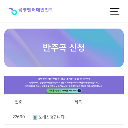
반
주
곡
신
청
반주곡 신청
번호
제목
22690
노래신청합니다.