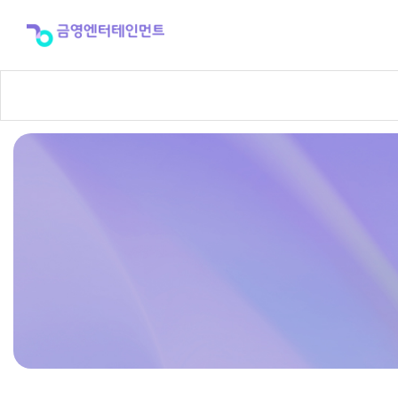
반
주
곡
신
청