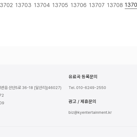
다음
맨끝
137
13702
13703
13704
13705
13706
13707
13708
유료곡 등록문의
읍 산단5로 36-18 [달산리](46027)
Tel. 010-6249-2550
72
광고 / 제휴문의
809
biz@kyentertainment.kr