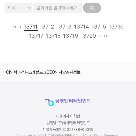
13711
13712
13713
13714
13715
13716
13717
13718
13719
13720
CI
연혁
비전
뉴스
카탈로그
CEO인사말
공시정보
대표이사 이석현
법인명 (주)금영엔터테인먼트
사업자등록번호 221-88-00319
Copyright ⓒ 2025 금영엔터테인먼트 CO., LTD. All Right Reserved.