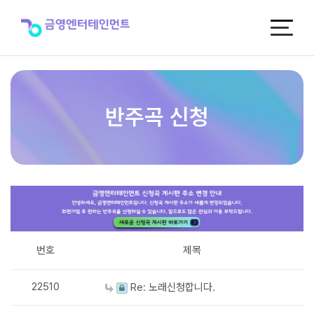
반
주
곡
신
청
반주곡 신청
번호
제목
22510
Re: 노래신청합니다.