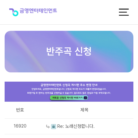
반
주
곡
신
청
반주곡 신청
번호
제목
16920
Re: 노래신청합니다.