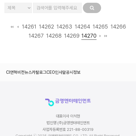
14261
14262
14263
14264
14265
14266
14270
14267
14268
14269
CI
연혁
비전
뉴스
카탈로그
CEO인사말
공시정보
대표이사 이석현
법인명 (주)금영엔터테인먼트
사업자등록번호 221-88-00319
Copyright ⓒ 2025 금영엔터테인먼트 CO., LTD. All Right Reserved.