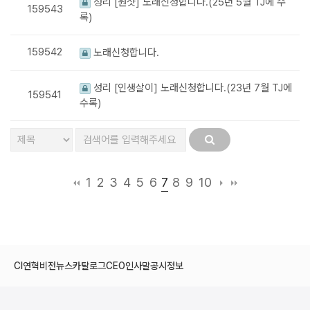
성리 [원샷] 노래신청합니다.(25년 5월 TJ에 수
159543
록)
159542
노래신청합니다.
성리 [인생살이] 노래신청합니다.(23년 7월 TJ에
159541
수록)
7
1
2
3
4
5
6
8
9
10
CI
연혁
비전
뉴스
카탈로그
CEO인사말
공시정보