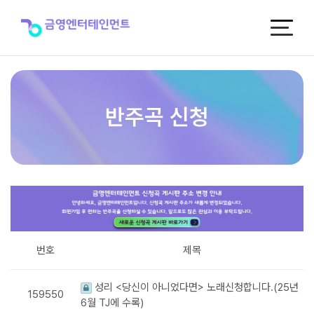
반
주
곡
신
청
반주곡 신청
번호
제목
성리 <당신이 아니었다면> 노래신청합니다.(25년
159550
6월 TJ에 수록)