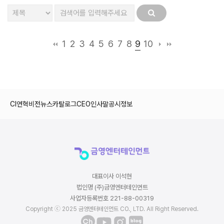
9
1
2
3
4
5
6
7
8
10
CI
연혁
비전
뉴스
카탈로그
CEO인사말
공시정보
대표이사 이석현
법인명 (주)금영엔터테인먼트
사업자등록번호 221-88-00319
Copyright ⓒ 2025 금영엔터테인먼트 CO., LTD. All Right Reserved.