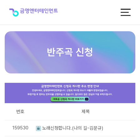
반
주
곡
신
청
반주곡 신청
번호
제목
159530
노래신청합니다.(나의 길-김문규)