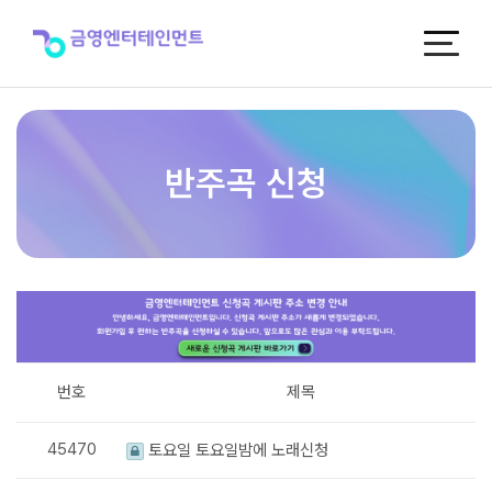
반
주
곡
신
청
반주곡 신청
번호
제목
45470
토요일 토요일밤에 노래신청