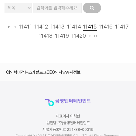
11415
11411
11412
11413
11414
11416
11417
11418
11419
11420
CI
연혁
비전
뉴스
카탈로그
CEO인사말
공시정보
대표이사 이석현
법인명 (주)금영엔터테인먼트
사업자등록번호 221-88-00319
Copyright ⓒ 2025 금영엔터테인먼트 CO., LTD. All Right Reserved.