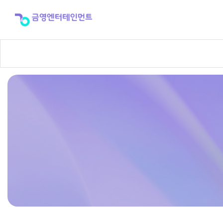
반
주
곡
신
청