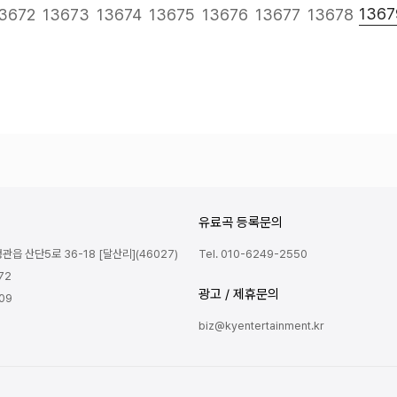
다음
맨끝
1367
3672
13673
13674
13675
13676
13677
13678
유료곡 등록문의
읍 산단5로 36-18 [달산리](46027)
Tel. 010-6249-2550
72
광고 / 제휴문의
809
biz@kyentertainment.kr