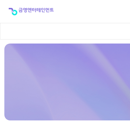
반
주
곡
신
청