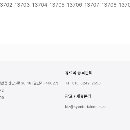
다음
맨끝
13702
13703
13704
13705
13706
13707
13708
137
유료곡 등록문의
읍 산단5로 36-18 [달산리](46027)
Tel. 010-6249-2550
72
광고 / 제휴문의
809
biz@kyentertainment.kr