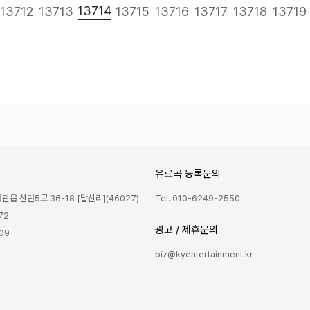
다음
맨끝
13714
13712
13713
13715
13716
13717
13718
13719
유료곡 등록문의
읍 산단5로 36-18 [달산리](46027)
Tel. 010-6249-2550
72
광고 / 제휴문의
809
biz@kyentertainment.kr