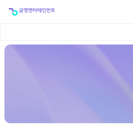
반
주
곡
신
청