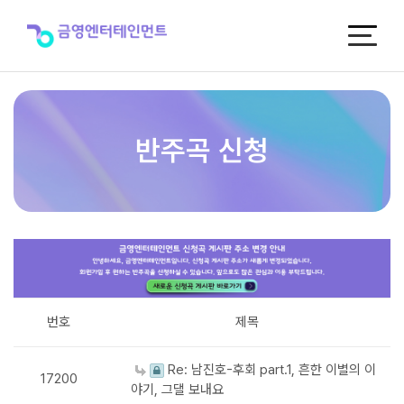
반
주
곡
신
청
반주곡 신청
번호
제목
Re: 남진호-후회 part.1, 흔한 이별의 이
17200
야기, 그댈 보내요