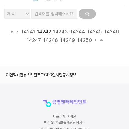
14242
14241
14243
14244
14245
14246
14247
14248
14249
14250
CI
연혁
비전
뉴스
카탈로그
CEO인사말
공시정보
대표이사 이석현
법인명 (주)금영엔터테인먼트