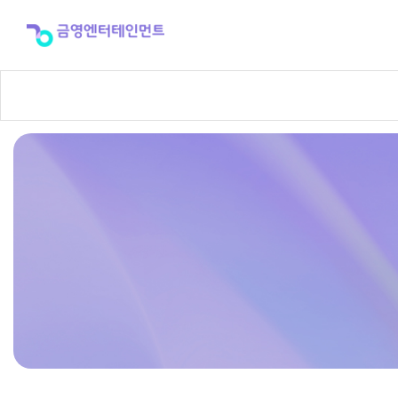
반
주
곡
신
청