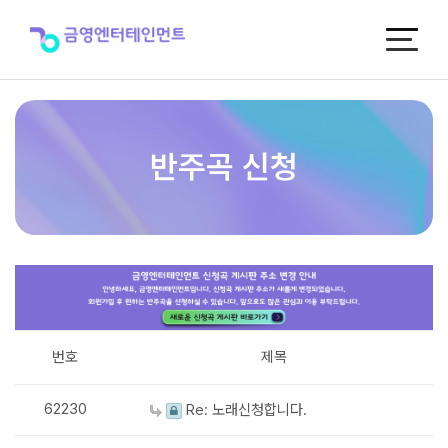
반
주
곡
신
청
반주곡 신청
번호
제목
62230
Re: 노래신청합니다.