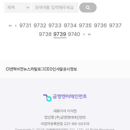
9731
9732
9733
9734
9735
9736
9737
9739
9738
9740
CI
연혁
비전
뉴스
카탈로그
CEO인사말
공시정보
대표이사 이석현
법인명 (주)금영엔터테인먼트
사업자등록번호 221-88-00319
Copyright ⓒ 2025 금영엔터테인먼트 CO., LTD. All Right Reserved.