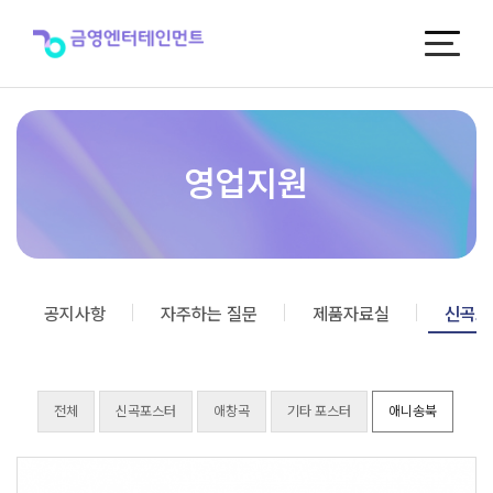
신
곡
포
스
터
영업지원
공지사항
자주하는 질문
제품자료실
신곡포
전체
신곡포스터
애창곡
기타 포스터
애니송북