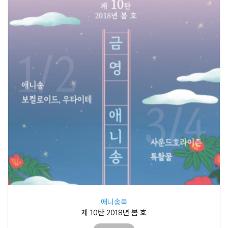
애니송북
제 10탄 2018년 봄 호