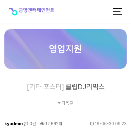
클
럽
DJ
리
믹
스
>
신
영업지원
곡
포
스
터
[기타 포스터]
클럽DJ리믹스
다음글
kyadmin
0건
12,662회
19-05-30 09:23