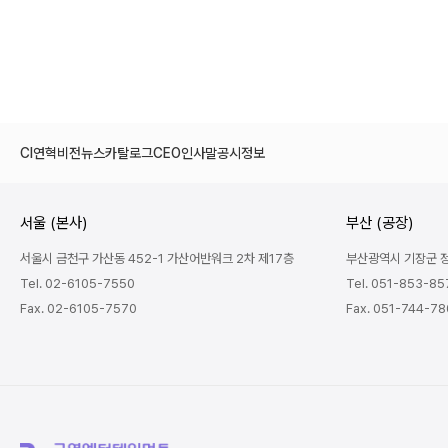
CI
연혁
비전
뉴스
카탈로그
CEO인사말
공시정보
서울 (본사)
부산 (공장)
서울시 금천구 가산동 452-1 가산어반워크 2차 제17층
부산광역시 기장군 정관
Tel. 02-6105-7550
Tel. 051-853-85
Fax. 02-6105-7570
Fax. 051-744-7