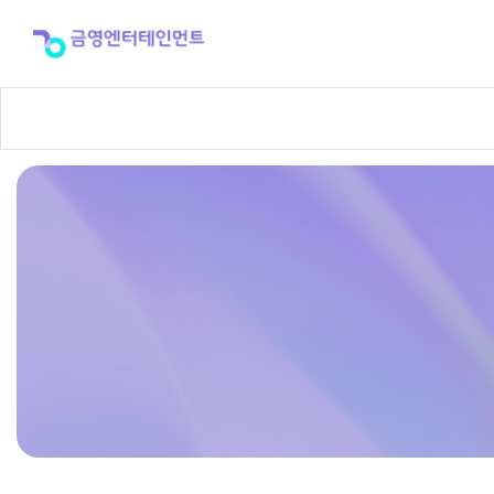
제
품
자
료
실