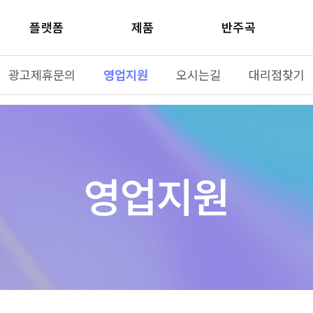
플랫폼
제품
반주곡
광고제휴문의
영업지원
오시는길
대리점찾기
영업지원