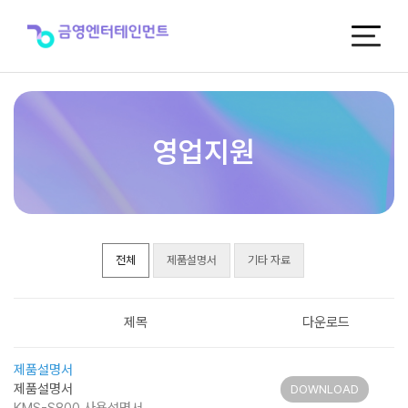
제
품
자
료
실
영업지원
전체
제품설명서
기타 자료
제목
다운로드
제품설명서
제품설명서
DOWNLOAD