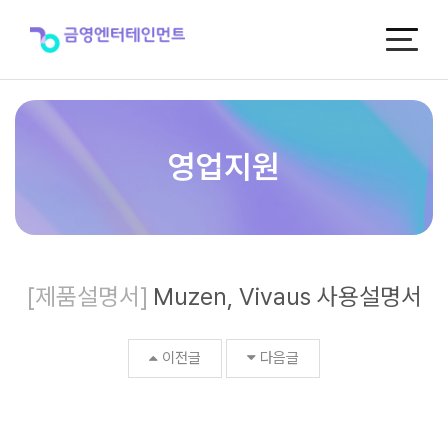
Muzen,
Vivaus
사
용
설
명
서
>
영업지원
제
품
자
료
실
[제품설명서]
Muzen, Vivaus 사용설명서
이전글
다음글