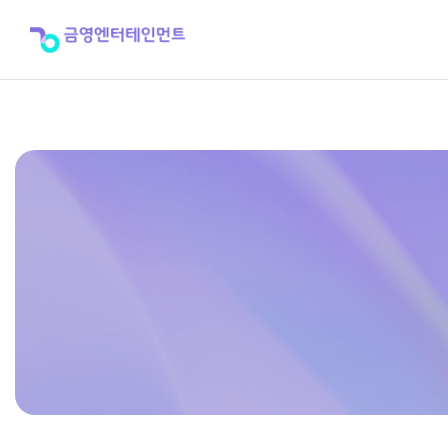
KMC-
2900S
제
품
사
용
설
명
서
>
제
품
자
료
실