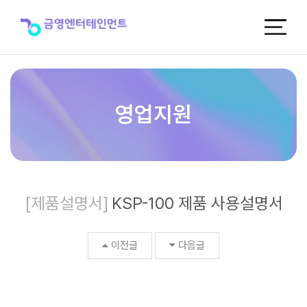
KSP-
100
제
품
사
용
설
명
영업지원
서
>
제
품
자
료
[제품설명서]
KSP-100 제품 사용설명서
실
이전글
다음글