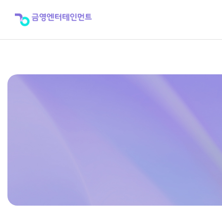
K-
SMART
POS
설
명
서
>
제
품
자
료
실