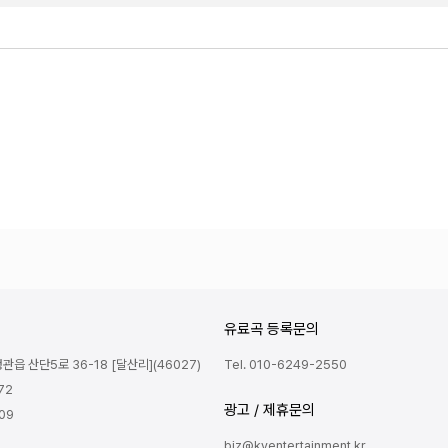
유료곡 등록문의
읍 산단5로 36-18 [달산리](46027)
Tel. 010-6249-2550
72
광고 / 제휴문의
809
biz@kyentertainment.kr