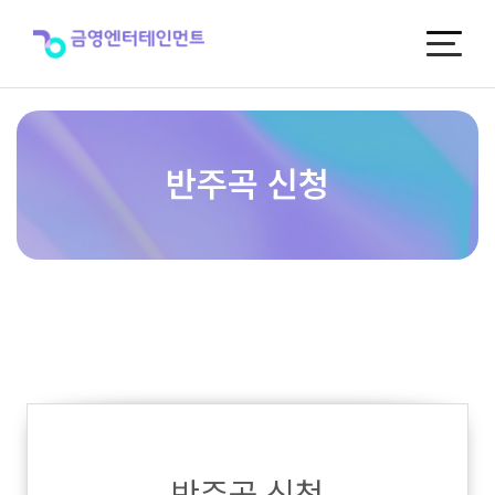
반
주
곡
신
청
반주곡 신청
반주곡 신청