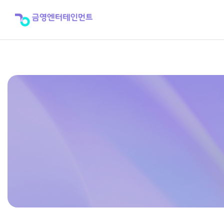
KRC-
8800RF
>
주
변
기
기